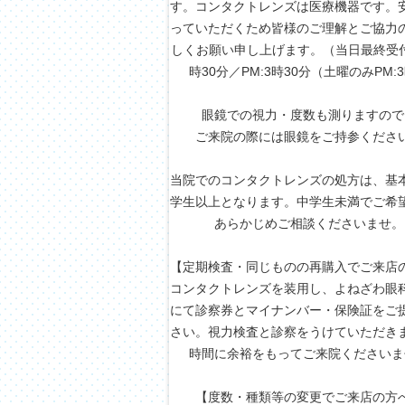
す。コンタクトレンズは医療機器です。
っていただくため皆様のご理解とご協力
しくお願い申し上げます。（当日最終受付A
時30分／PM:3時30分（土曜のみPM:
眼鏡での視力・度数も測りますので
ご来院の際には眼鏡をご持参くださ
当院でのコンタクトレンズの処方は、基
学生以上となります。中学生未満でご希
あらかじめご相談くださいませ。
【定期検査・同じものの再購入でご来店
コンタクトレンズを装用し、よねざわ眼
にて診察券とマイナンバー・保険証をご
さい。視力検査と診察をうけていただき
時間に余裕をもってご来院くださいま
【度数・種類等の変更でご来店の方