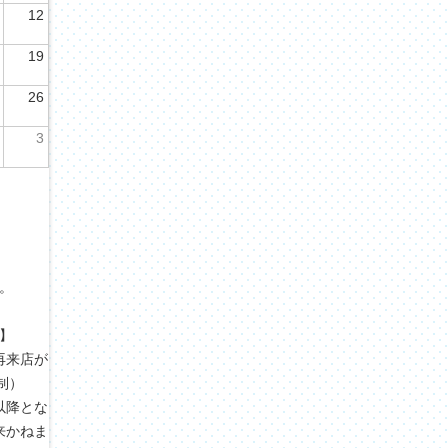
12
19
26
3
。
す。
】
再来店が
制）
以降とな
来かねま