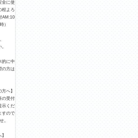
安全に使
の程よろ
M:10
3時）
、
い。
本的に中
望の方は
の方へ】
科の受付
提示くだ
ますので
せ。
へ】