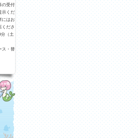
科の受付
提示くだ
察にはお
店くださ
30分（土
ース・替