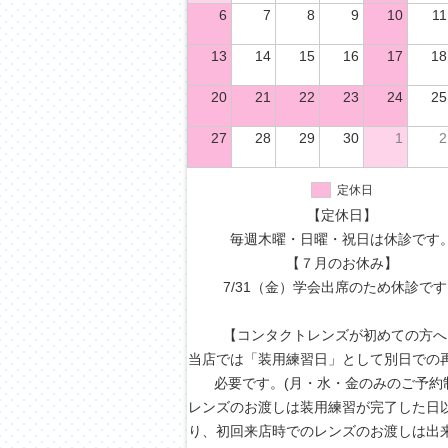
6
7
8
9
10
11
13
14
15
16
17
18
20
21
22
23
24
25
27
28
29
30
1
2
定休日
【定休日】
毎週木曜・日曜・祝日は休診です
【７月のお休み】
7/31（金）学会出席のため休診で
【コンタクトレンズが初めての方へ
当店では「装用練習日」として別日での
必要です。(月・水・金のみのご予約
レンズのお渡しは装用練習が完了した日
り、初回来店時でのレンズのお渡しは出