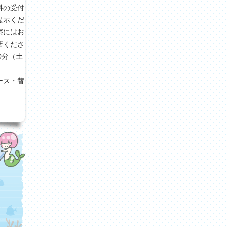
科の受付
提示くだ
察にはお
店くださ
30分（土
ース・替