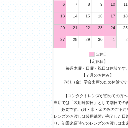
6
7
8
9
10
11
13
14
15
16
17
18
20
21
22
23
24
25
27
28
29
30
1
2
定休日
【定休日】
毎週木曜・日曜・祝日は休診です
【７月のお休み】
7/31（金）学会出席のため休診で
【コンタクトレンズが初めての方へ
当店では「装用練習日」として別日での
必要です。(月・水・金のみのご予約
レンズのお渡しは装用練習が完了した日
り、初回来店時でのレンズのお渡しは出