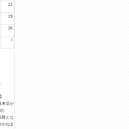
12
19
26
3
。
す。
】
再来店が
制）
以降とな
来かねま