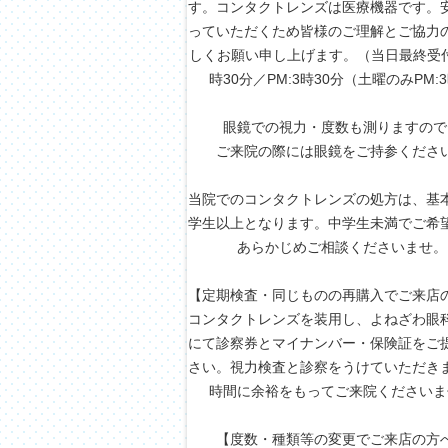
す。コンタクトレンズは医療機器です。
っていただくため皆様のご理解とご協力
しくお願い申し上げます。（当日最終受付A
時30分／PM:3時30分（土曜のみPM:
眼鏡での視力・度数も測りますので
ご来院の際には眼鏡をご持参くださ
当院でのコンタクトレンズの処方は、基
学生以上となります。中学生未満でご希
あらかじめご相談くださいませ。
【定期検査・同じものの再購入でご来店
コンタクトレンズを装用し、よねざわ眼
にて診察券とマイナンバー・保険証をご
さい。視力検査と診察をうけていただき
時間に余裕をもってご来院くださいま
【度数・種類等の変更でご来店の方