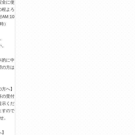
安全に使
の程よろ
M:10
3時）
、
い。
本的に中
望の方は
の方へ】
科の受付
提示くだ
ますので
せ。
へ】