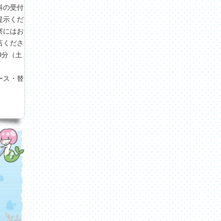
科の受付
提示くだ
察にはお
店くださ
30分（土
ース・替