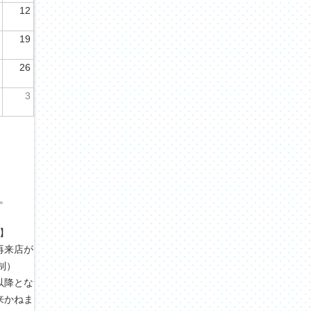
12
19
26
3
。
す。
】
再来店が
制）
以降とな
来かねま