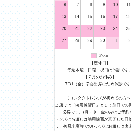
6
7
8
9
10
11
13
14
15
16
17
18
20
21
22
23
24
25
27
28
29
30
1
2
定休日
【定休日】
毎週木曜・日曜・祝日は休診です
【７月のお休み】
7/31（金）学会出席のため休診で
【コンタクトレンズが初めての方へ
当店では「装用練習日」として別日での
必要です。(月・水・金のみのご予約
レンズのお渡しは装用練習が完了した日
り、初回来店時でのレンズのお渡しは出