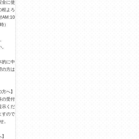
安全に使
の程よろ
M:10
3時）
、
い。
本的に中
望の方は
の方へ】
科の受付
提示くだ
ますので
せ。
へ】