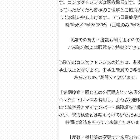
す。コンタクトレンズは医療機器です。
っていただくため皆様のご理解とご協力
しくお願い申し上げます。（当日最終受付A
時30分／PM:3時30分（土曜のみPM:
眼鏡での視力・度数も測りますので
ご来院の際には眼鏡をご持参くださ
当院でのコンタクトレンズの処方は、基
学生以上となります。中学生未満でご希
あらかじめご相談くださいませ。
【定期検査・同じものの再購入でご来店
コンタクトレンズを装用し、よねざわ眼
にて診察券とマイナンバー・保険証をご
さい。視力検査と診察をうけていただき
時間に余裕をもってご来院くださいま
【度数・種類等の変更でご来店の方